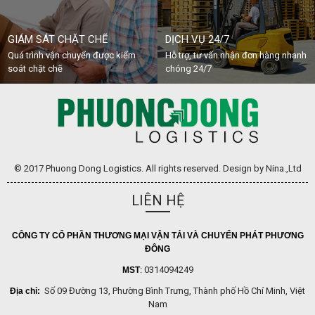
GIÁM SÁT CHẶT CHẼ
DỊCH VỤ 24/7
Quá trình vận chuyển được kiểm
Hỗ trợ, tư vấn nhận đơn hàng nhanh
soát chặt chẽ
chóng 24/7
© 2017 Phuong Dong Logistics. All rights reserved. Design by Nina.,Ltd
LIÊN HỆ
CÔNG TY CỔ PHẦN THƯƠNG MẠI VẬN TẢI VÀ CHUYỂN PHÁT PHƯƠNG
ĐÔNG
0314094249
MST
:
Số 09 Đường 13, Phường Bình Trưng, Thành phố Hồ Chí Minh, Việt
Địa chỉ:
Nam