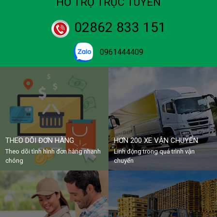
HỖ TRỢ TRỰC TUYẾN
02862 833 151
0961444409
THEO DÕI ĐƠN HÀNG
HƠN 200 XE VẬN CHUYỂN
Theo dõi tình hình đơn hàng nhanh
Linh động trong quá trình vận
chóng
chuyển